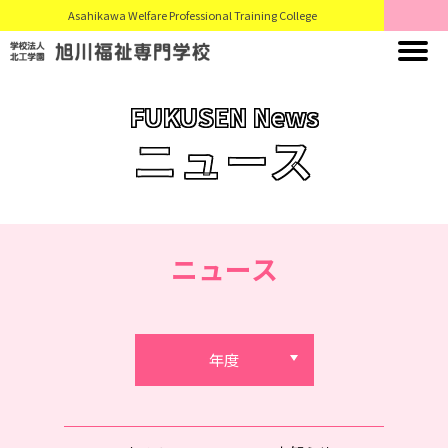
Asahikawa Welfare Professional Training College
FUKUSEN News
ニュース
ニュース
年度