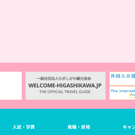
入試・学費
就職・資格
キャ