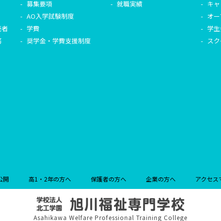
募集要項
就職実績
キャ
AO入学試験制度
オー
売者
学費
学生
務
奨学金・学費支援制度
スク
公開
高1・2年の方へ
保護者の方へ
企業の方へ
アクセス
Asahikawa Welfare Professional Training College