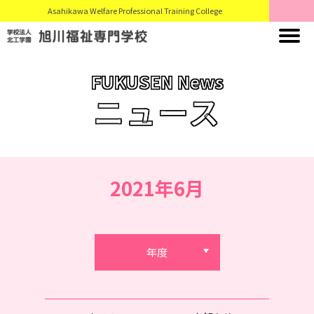
Asahikawa Welfare Professional Training College
FUKUSEN News
ニュース
2021年6月
年度