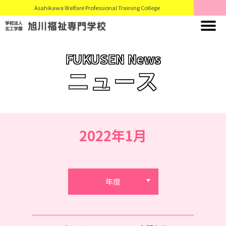
Asahikawa Welfare Professional Training College
FUKUSEN News
ニュース
2022年1月
年度