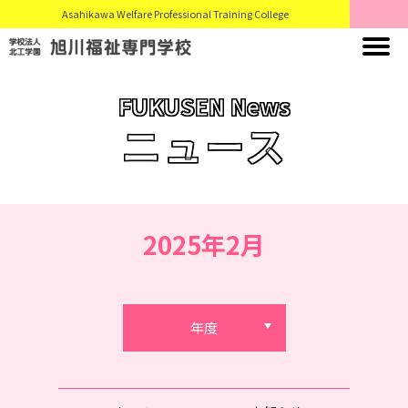
Asahikawa Welfare Professional Training College
FUKUSEN News
ニュース
2025年2月
年度