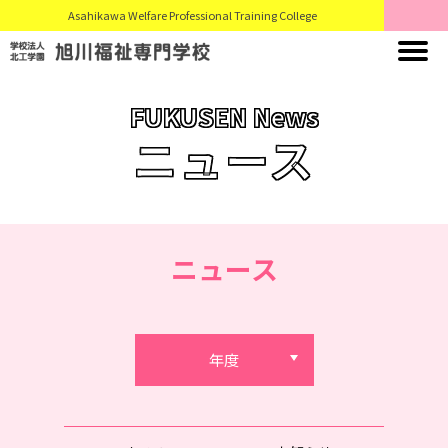
Asahikawa Welfare Professional Training College
FUKUSEN News
ニュース
ニュース
年度