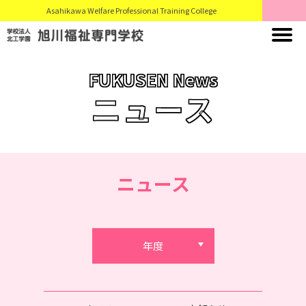
Asahikawa Welfare Professional Training College
FUKUSEN News
ニュース
ニュース
年度