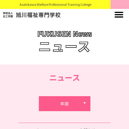
Asahikawa Welfare Professional Training College
FUKUSEN News
ニュース
ニュース
年度