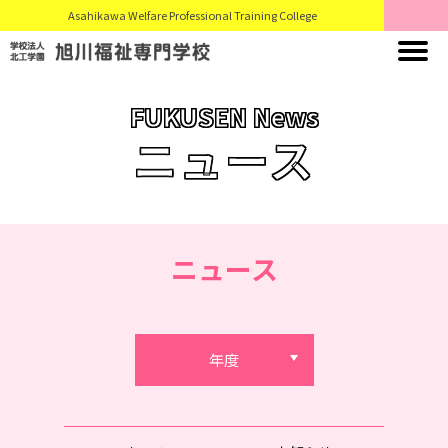
Asahikawa Welfare Professional Training College
FUKUSEN News
ニュース
ニュース
年度