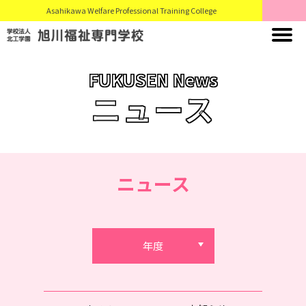
Asahikawa Welfare Professional Training College
FUKUSEN News
ニュース
ニュース
年度