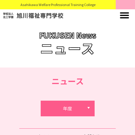
Asahikawa Welfare Professional Training College
FUKUSEN News
ニュース
ニュース
年度