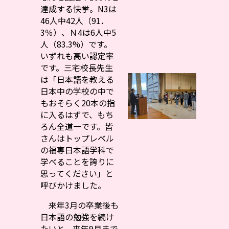
達成する快挙。N3は
46人中42人（91．
3％）、Ｎ4は6人中5
人（83.3%）です。
いずれも高い認定率
です。三宅校長先生
は「日本語を教える
日本中の学校の中で
もおそらく20本の指
に入るはずで、もち
ろん全道一です。皆
さんはトップレベル
の福専日本語学科で
学べることを誇りに
思ってください」と
呼びかけました。
来年3月の卒業後も
日本語の勉強を続け
たいと、来年9月まで