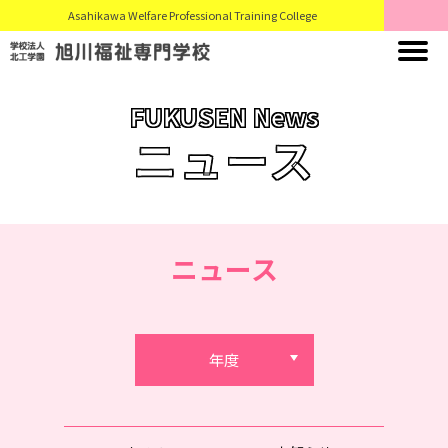
Asahikawa Welfare Professional Training College
FUKUSEN News
ニュース
ニュース
年度