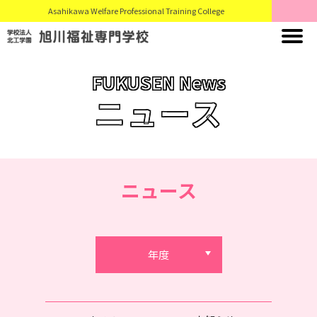
Asahikawa Welfare Professional Training College
FUKUSEN News
ニュース
ニュース
年度