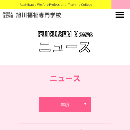
Asahikawa Welfare Professional Training College
FUKUSEN News
ニュース
ニュース
年度