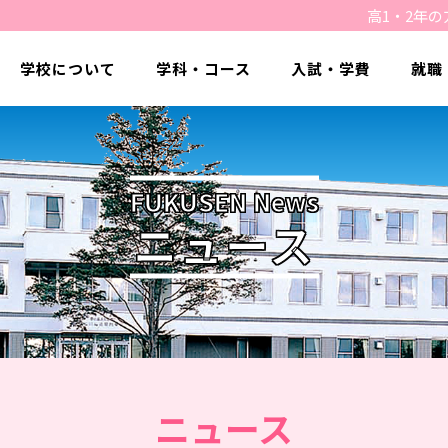
高1・2年の
学校について
学科・コース
入試・学費
就職
FUKUSEN News
ニュース
ニュース