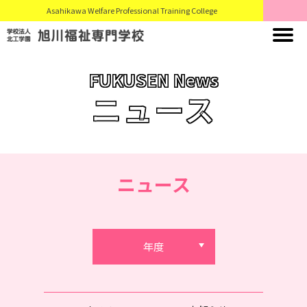
Asahikawa Welfare Professional Training College
FUKUSEN News
ニュース
ニュース
年度