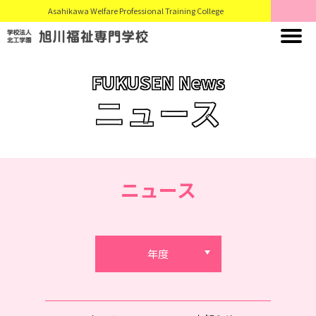
Asahikawa Welfare Professional Training College
FUKUSEN News
ニュース
ニュース
年度