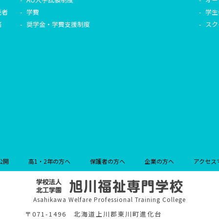
売者
学費
学生
務
奨学金・学費支援制度
スク
公開
高1・2年の方へ
保護者の方へ
企業の方へ
アクセス
Asahikawa Welfare Professional Training College
〒071-1496 北海道上川郡東川町進化台