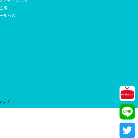
会館
ールバス
マップ