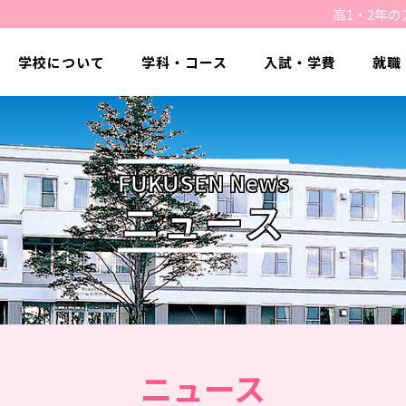
高1・2年の
学校について
学科・コース
入試・学費
就職
FUKUSEN News
ニュース
ニュース