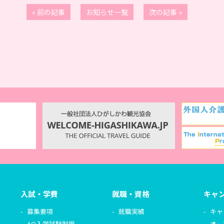
« 前の記事
お知らせ一覧
次の記事 »
入試・学費
就職・資格
キャ
募集要項
就職実績
キャ
AO入学試験制度
オー