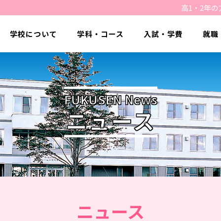
高1・2年の
学校について
学科・コース
入試・学費
就職
FUKUSEN News
ニュース
ニュース