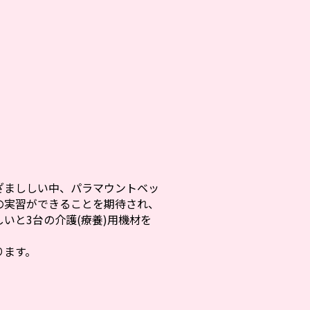
まししい中、パラマウントベッ
の実習ができることを期待され、
いと3台の介護(療養)用機材を
ります。