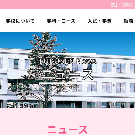
高1・2年の
学校について
学科・コース
入試・学費
就職
FUKUSEN News
ニュース
ニュース