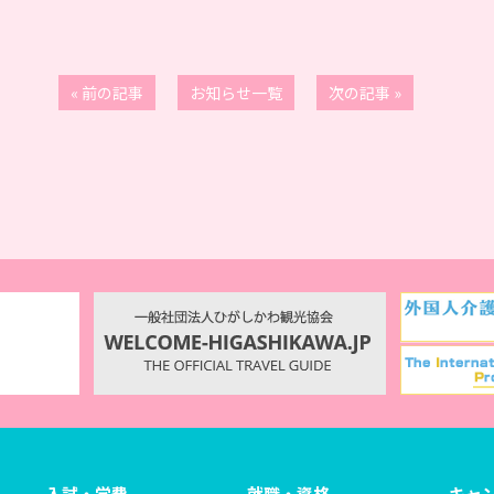
« 前の記事
お知らせ一覧
次の記事 »
入試・学費
就職・資格
キャ