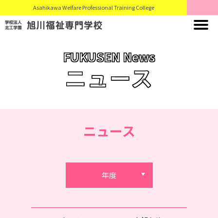
Asahikawa Welfare Professional Training College
FUKUSEN News
ニュース
ニュース
年度