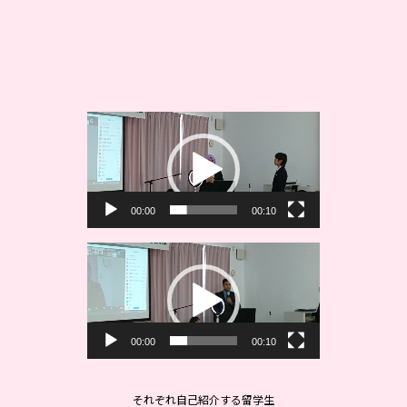
動
画
プ
レ
ー
00:00
00:10
ヤ
ー
動
画
プ
レ
ー
00:00
00:10
ヤ
ー
それぞれ自己紹介する留学生