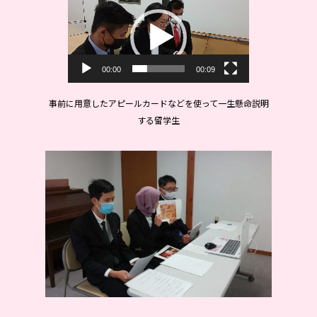
画
プ
レ
ー
00:00
00:09
ヤ
ー
事前に用意したアピールカードなどを使って一生懸命説明
する留学生