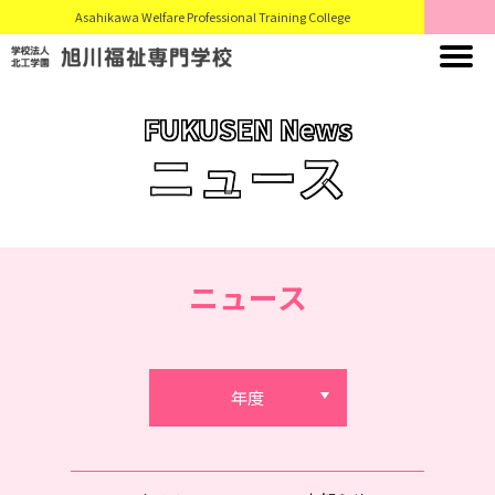
Asahikawa Welfare Professional Training College
FUKUSEN News
ニュース
ニュース
年度