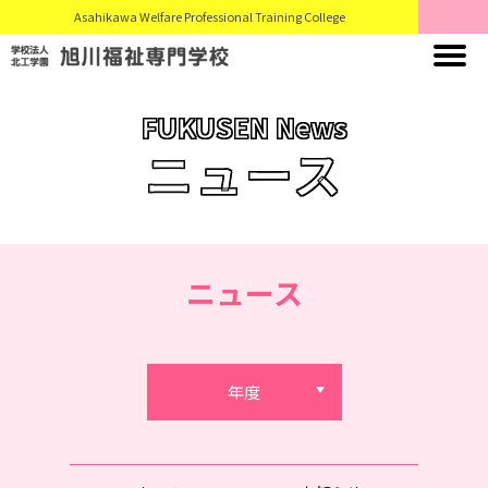
Asahikawa Welfare Professional Training College
FUKUSEN News
ニュース
ニュース
年度