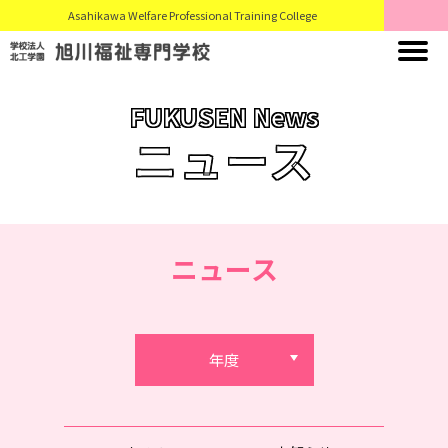
Asahikawa Welfare Professional Training College
FUKUSEN News
ニュース
ニュース
年度