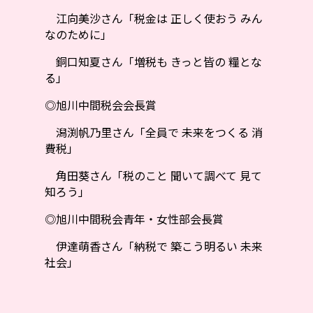
江向美沙さん「税金は 正しく使おう みん
なのために」
銅口知夏さん「増税も きっと皆の 糧とな
る」
◎旭川中間税会会長賞
潟渕帆乃里さん「全員で 未来をつくる 消
費税」
角田葵さん「税のこと 聞いて調べて 見て
知ろう」
◎旭川中間税会青年・女性部会長賞
伊達萌香さん「納税で 築こう明るい 未来
社会」