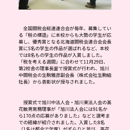
全国間税会総連連合会が毎年、募集してい
る「税の標語」に本校からも大勢の学生が応
募し、優秀賞となる北海道間税会連合会会長
賞に5名の学生の作品が選ばれるなど、本校
では8名もの学生の作品が入賞しました。
「税を考える週間」に合わせて11月29日、
第2校舎の理事長室で授賞式が行われ、旭川
中間税会の生駒雅彦副会長（株式会社生駒組
社長）から表彰状が授与されました。
授賞式で旭川中法人会・旭川東法人会の髙
花敏男常務理事が「旭川法人会には91名か
ら170点の応募がありました」などと選考ま
での経緯が紹介されました。入賞した8名
（1名は都合で欠席）がずらりと並び、高花