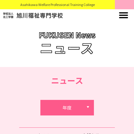
Asahikawa Welfare Professional Training College
FUKUSEN News
ニュース
ニュース
年度