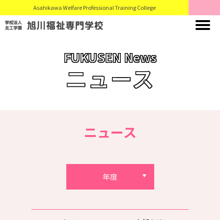
Asahikawa Welfare Professional Training College
FUKUSEN News
ニュース
ニュース
年度