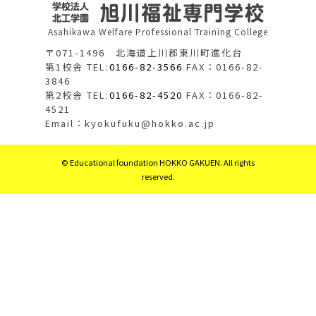
Asahikawa Welfare Professional Training College
〒071-1496 北海道上川郡東川町進化台
第1校舎 TEL:
0166-82-3566
FAX：0166-82-
3846
第2校舎 TEL:
0166-82-4520
FAX：0166-82-
4521
Email：kyokufuku@hokko.ac.jp
© Educational foundation HOKKO GAKUEN. All rights
reserved.