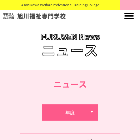
Asahikawa Welfare Professional Training College
FUKUSEN News
ニュース
ニュース
年度